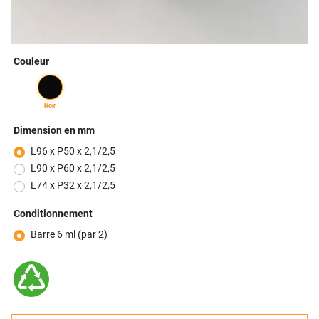
Couleur
noir
Dimension en mm
L96 x P50 x 2,1/2,5
L90 x P60 x 2,1/2,5
L74 x P32 x 2,1/2,5
Conditionnement
Barre 6 ml (par 2)