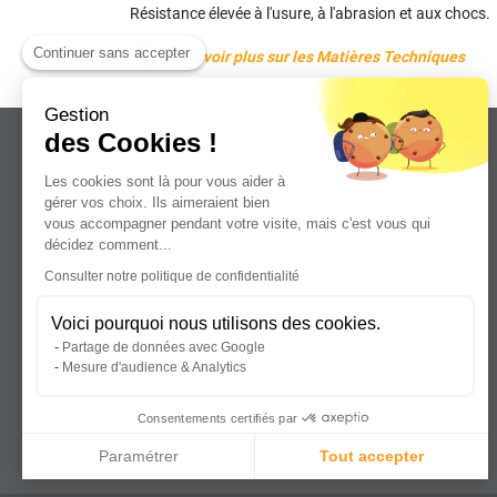
Résistance élevée à l'usure, à l'abrasion et aux chocs.
Continuer sans accepter
En savoir plus sur les Matières Techniques
Gestion
des Cookies !
Les cookies sont là pour vous aider à
gérer vos choix. Ils aimeraient bien
vous accompagner pendant votre visite, mais c'est vous qui
Leader dans la distribution de plaques
décidez comment...
plastiques, aluminium et composites
Consulter notre politique de confidentialité
pour professionnels.
Voici pourquoi nous utilisons des cookies.
Partage de données avec Google
Mesure d'audience & Analytics
Consentements certifiés par
Paramétrer
Tout accepter
Axeptio consent
Plateforme de Gestion du Consentement : Personnalisez vos Optio