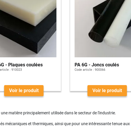
6G - Plaques coulées
PA 6G - Joncs coulés
rticle :
910023
Code article :
900066
Voir le produit
Voir le produit
ne matière principalement utilisée dans le secteur de l'industrie.
étés mécaniques et thermiques, ainsi que pour une intéressante tenue aux