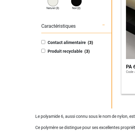
naturel
3
noir
2
Caractéristiques
Contact alimentaire
3
Produit recyclable
3
PA 
Code a
Le polyamide 6, aussi connu sous le nom de nylon, est u
Ce polymère se distingue pour ses excellentes propri