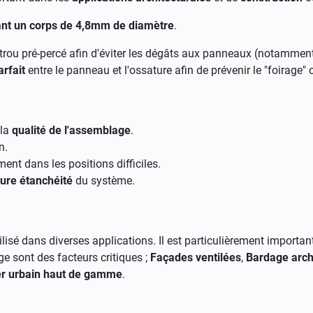
ant un corps de 4,8mm de diamètre
.
trou pré-percé afin d'éviter les dégâts aux panneaux (notamment 
arfait
entre le panneau et l'ossature afin de prévenir le "foirage" 
 la
qualité de l'assemblage
.
n.
ement dans les positions difficiles.
eure étanchéité
du système.
isé dans diverses applications. Il est particulièrement important 
age sont des facteurs critiques ;
Façades ventilées
,
Bardage arch
er urbain haut de gamme
.