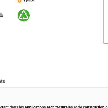
1 pièce
ts
rtant dans les
applications architecturales
et de
construction
o