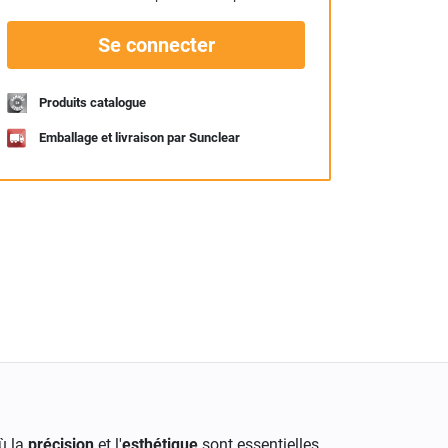
Se connecter
Produits catalogue
Emballage et livraison par Sunclear
ù la
précision
et l'
esthétique
sont essentielles.