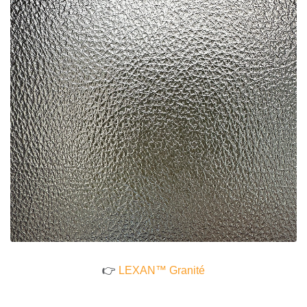
👉
LEXAN™ Granité