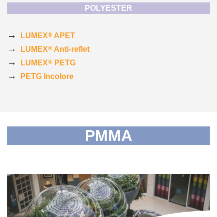
POLYESTER
→
®
LUMEX
APET
→
®
LUMEX
Anti-reflet
→
®
LUMEX
PETG
→
PETG Incolore
PMMA