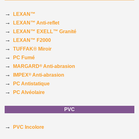
→
LEXAN™
→
LEXAN™ Anti-reflet
→
LEXAN™ EXELL™ Granité
→
LEXAN™ F2000
→
TUFFAK® Miroir
→
PC Fumé
→
®
MARGARD
Anti-abrasion
→
®
IMPEX
Anti-abrasion
→
PC Antistatique
→
PC Alvéolaire
PVC
→
PVC Incolore