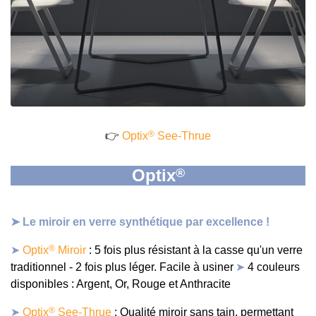
®
👉
Optix
See-Thrue
Optix
®
➤
Le miroir en verre synthétique par excellence !
®
➤
Optix
Miroir
: 5 fois plus résistant à la casse qu'un verre
traditionnel - 2 fois plus léger. Facile à usiner
➤
4 couleurs
disp
o
nibles
: Argent, Or, Rouge et Anthracite
®
➤
Optix
See-Thrue
: Qualité miroir sans tain, permettant