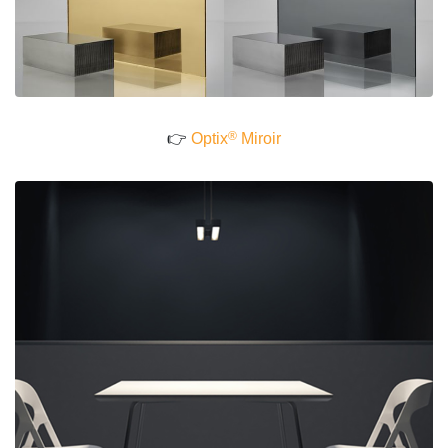
®
👉
Optix
Miroir