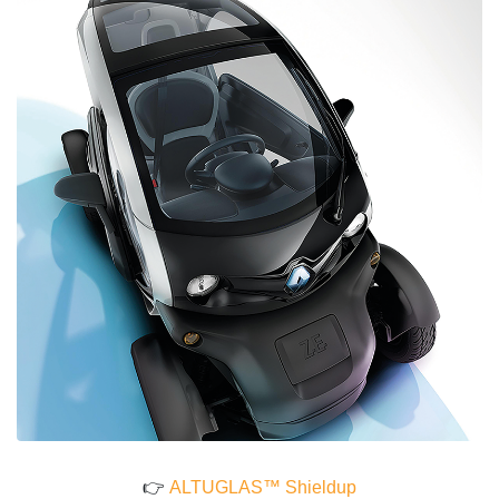
👉
ALTUGLAS™ Shieldup