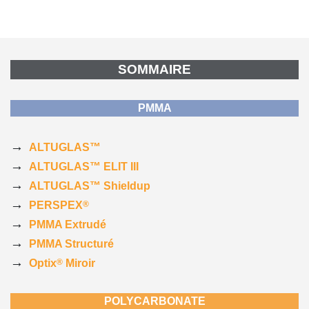
SOMMAIRE
PMMA
→
ALTUGLAS™
→
ALTUGLAS™ ELIT III
→
ALTUGLAS™ Shieldup
→
®
PERSPEX
→
PMMA Extrudé
→
PMMA Structuré
→
®
Optix
Miroir
POLYCARBONATE