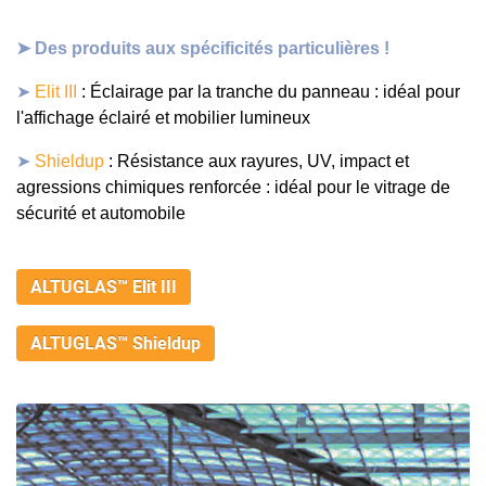
➤
Des produits aux spécificités particulières !
➤
Elit III
: Éclairage par la tranche du pannea
u
: idéal pour
l'affichage éclairé et mobilier lumineux
➤
Shieldup
: Résistance aux ra
yures, UV, impact et
agressions chimiques renforcée : idéal pour le vitrage de
sécurit
é
et automobile
ALTUGLAS™ Elit III
ALTUGLAS™ Shieldup