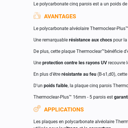
Le polycarbonate cinq parois est a un poids de
AVANTAGES
Le polycarbonate alvéolaire Thermoclear-Plus™ o
Une remarquable
résistance aux chocs
pour la
De plus, cette plaque Thermoclear™bénéficie d'e
Une
protection contre les rayons UV
recouvre l
En plus d'être
résistante au feu
(B-s1,d0), cett
D'un
poids faible
, la plaque cinq parois Thermo
Thermoclear-Plus™ 16mm - 5 parois est
garant
APPLICATIONS
Les plaques en polycarbonate alvéolaire Ther