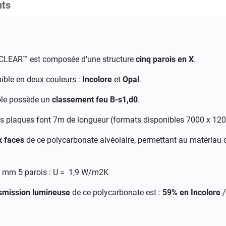
ts
LEAR™ est composée d'une structure
cinq parois en X
.
nible en deux couleurs :
Incolore
et
Opal
.
tôle possède un
classement feu B-s1,d0
.
s plaques font 7m de longueur (formats disponibles 7000 x 120
x faces
de ce polycarbonate alvéolaire, permettant au matériau 
 mm 5 parois : U = 1,9 W/m2K
smission lumineuse
de ce polycarbonate est :
59% en Incolore