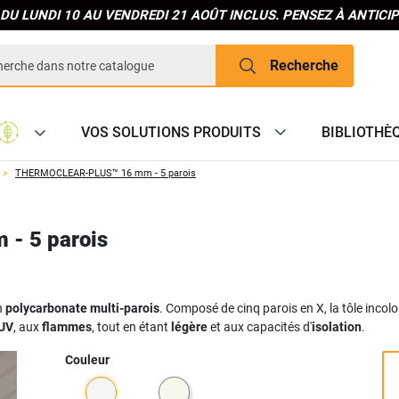
DU LUNDI 10 AU VENDREDI 21 AOÛT INCLUS. PENSEZ À ANTIC
Recherche
VOS SOLUTIONS PRODUITS
BIBLIOTHÈ
THERMOCLEAR-PLUS™ 16 mm - 5 parois
- 5 parois
n
polycarbonate multi-parois
. Composé de cinq parois en X, la tôle inco
 UV
, aux
flammes
, tout en étant
légère
et aux capacités d'
isolation
.
Couleur