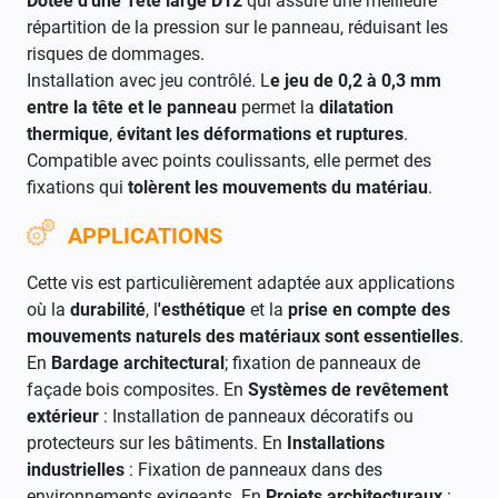
Dôtée d'une Tête large D12
qui assure une meilleure
répartition de la pression sur le panneau, réduisant les
risques de dommages.
Installation avec jeu contrôlé. L
e jeu de 0,2 à 0,3 mm
entre la tête et le panneau
permet la
dilatation
thermique
,
évitant les déformations et ruptures
.
Compatible avec points coulissants, elle permet des
fixations qui
tolèrent les mouvements du matériau
.
APPLICATIONS
Cette vis est particulièrement adaptée aux applications
où la
durabilité
, l
'esthétique
et la
prise en compte des
mouvements naturels des matériaux sont essentielles
.
En
Bardage architectural
; fixation de panneaux de
façade bois composites. En
Systèmes de revêtement
extérieur
: Installation de panneaux décoratifs ou
protecteurs sur les bâtiments. En
Installations
industrielles
: Fixation de panneaux dans des
environnements exigeants. En
Projets architecturaux
: