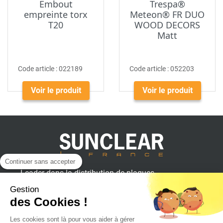
Embout
Trespa®
empreinte torx
Meteon® FR DUO
T20
WOOD DECORS
Matt
Code article :
022189
Code article :
052203
Voir le produit
Voir le produit
Continuer sans accepter
Leader dans la distribution de plaques
plastiques, aluminium et composites
Gestion
pour professionnels.
des Cookies !
Les cookies sont là pour vous aider à gérer