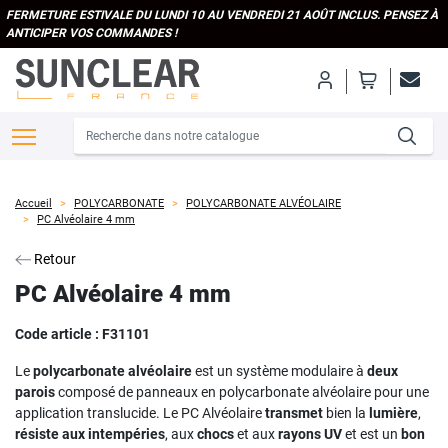
FERMETURE ESTIVALE DU LUNDI 10 AU VENDREDI 21 AOÛT INCLUS. PENSEZ À
ANTICIPER VOS COMMANDES !
Accueil
POLYCARBONATE
POLYCARBONATE ALVÉOLAIRE
PC Alvéolaire 4 mm
Retour
PC Alvéolaire 4 mm
Code article :
F31101
Le
polycarbonate alvéolaire
est un système modulaire à
deux
parois
composé de panneaux en polycarbonate alvéolaire pour une
application translucide. Le PC Alvéolaire
transmet
bien la
lumière
,
résiste aux intempéries
, aux
chocs
et aux
rayons UV
et est un
bon