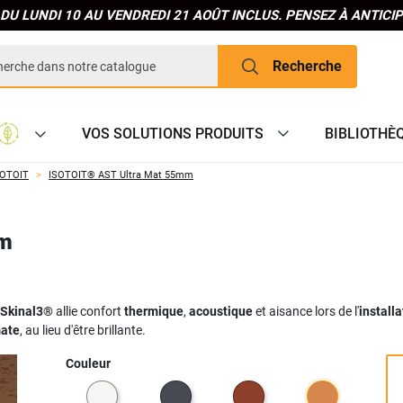
DU LUNDI 10 AU VENDREDI 21 AOÛT INCLUS. PENSEZ À ANTIC
Recherche
VOS SOLUTIONS PRODUITS
BIBLIOTHÈ
SOTOIT
ISOTOIT® AST Ultra Mat 55mm
mm
Skinal3®
allie confort
thermique
,
acoustique
et aisance lors de l'
install
mate
, au lieu d'être brillante.
Couleur