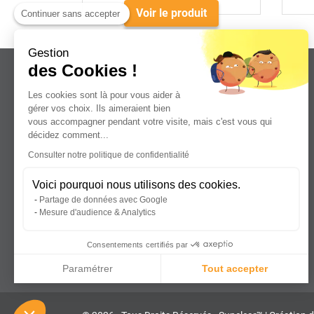
Voir le produit
Continuer sans accepter
Gestion
des Cookies !
Les cookies sont là pour vous aider à
gérer vos choix. Ils aimeraient bien
vous accompagner pendant votre visite, mais c'est vous qui
Leader dans la distribution de plaques
décidez comment...
plastiques, aluminium et composites
Consulter notre politique de confidentialité
pour professionnels.
Voici pourquoi nous utilisons des cookies.
Partage de données avec Google
Mesure d'audience & Analytics
Consentements certifiés par
Paramétrer
Tout accepter
Axeptio consent
Plateforme de Gestion du Consentement : Personnalisez vos Optio