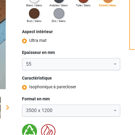
blanc / blanc
ardoise / blanc
tuile / blanc
esterel / blanc
brun / blanc
zinc / blanc
Aspect intérieur
Ultra mat
Epaisseur en mm
Caractéristique
Isophonique à parecloser
Format en mm
