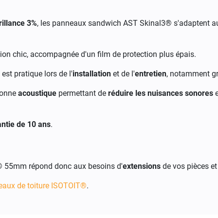
rillance 3%
, les panneaux sandwich AST Skinal3® s'adaptent 
on chic, accompagnée d'un film de protection plus épais.
t pratique lors de l'
installation
et de l'
entretien
, notamment g
bonne
acoustique
permettant de
réduire les nuisances sonores
e
ntie de 10 ans
.
 55mm répond donc aux besoins d'
extensions
de vos pièces e
aux de toiture ISOTOIT®
.