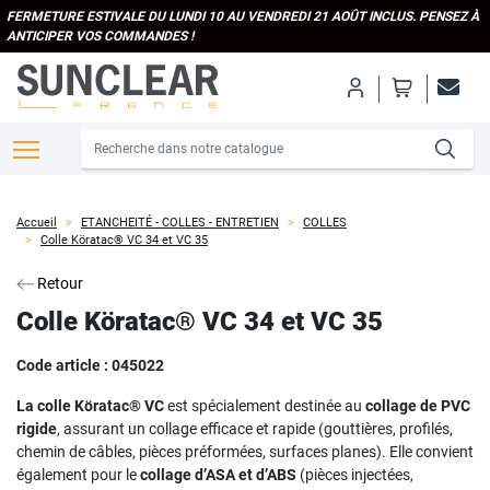
FERMETURE ESTIVALE DU LUNDI 10 AU VENDREDI 21 AOÛT INCLUS. PENSEZ À
ANTICIPER VOS COMMANDES !
Accueil
ETANCHEITÉ - COLLES - ENTRETIEN
COLLES
Colle Köratac® VC 34 et VC 35
Retour
Colle Köratac® VC 34 et VC 35
Code article :
045022
La colle Köratac® VC
est spécialement destinée au
collage de PVC
rigide
, assurant un collage efficace et rapide (gouttières, profilés,
chemin de câbles, pièces préformées, surfaces planes). Elle convient
également pour le
collage d’ASA et d’ABS
(pièces injectées,