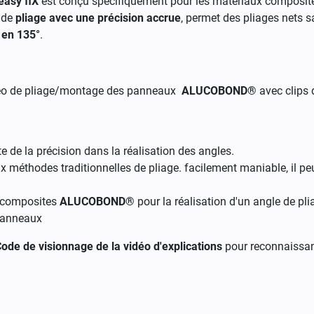
asy fiX
est conçu spécifiquement pour les matériaux composi
s de
pliage avec une précision accrue
, permet des pliages nets
 en 135°
.
déo de pliage/montage des panneaux
ALUCOBOND®
avec clips 
e de la précision dans la réalisation des angles.
aux méthodes traditionnelles de pliage. facilement maniable, il p
x composites
ALUCOBOND®
pour la réalisation d'un angle de pli
 panneaux
ode de visionnage de la vidéo d'explications
pour reconnaissanc