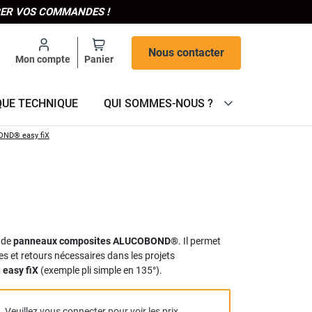
IPER VOS COMMANDES !
Nous contacter
Mon compte
Panier
QUE TECHNIQUE
QUI SOMMES-NOUS ?
BOND® easy fiX
de
panneaux composites ALUCOBOND®
. Il permet
et retours nécessaires dans les projets
 easy fiX
(exemple pli simple en 135°).
Veuillez vous connecter pour voir les prix