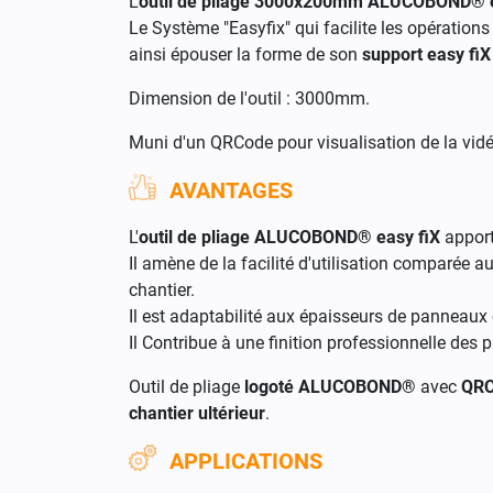
L'
outil de pliage
3000x200mm ALUCOBOND® e
Le Système "Easyfix" qui facilite les opération
ainsi épouser la forme de son
support easy fiX
Dimension de l'outil : 3000mm.
Muni d'un QRCode pour visualisation de la vi
AVANTAGES
L'
outil de pliage
ALUCOBOND® easy fiX
apport
Il amène de la facilité d'utilisation comparée 
chantier.
Il est adaptabilité aux épaisseurs de panneau
Il Contribue à une finition professionnelle des
Outil de pliage
logoté ALUCOBOND®
avec
QRC
chantier ultérieur
.
APPLICATIONS