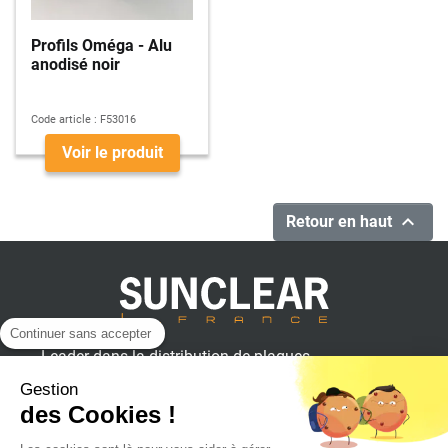
Profils Oméga - Alu
anodisé noir
Code article :
F53016
Voir le produit

Retour en haut
Continuer sans accepter
Leader dans la distribution de plaques
plastiques, aluminium et composites
Gestion
pour professionnels.
des Cookies !