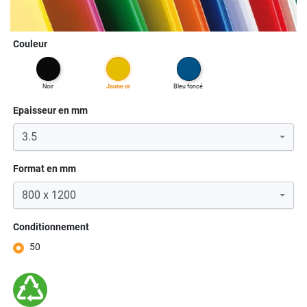
Couleur
noir
jaune or
bleu foncé
Epaisseur en mm
Format en mm
Conditionnement
50