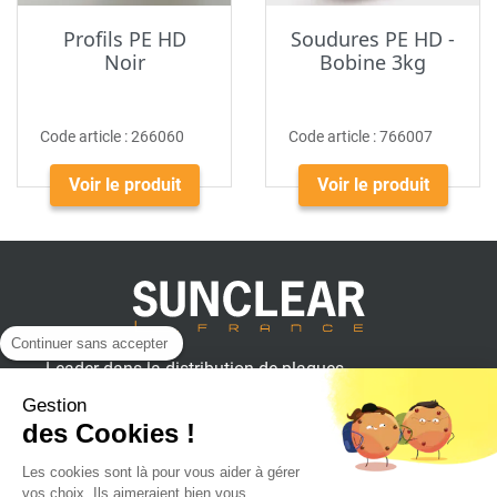
Profils PE HD
Soudures PE HD -
Noir
Bobine 3kg
Code article :
266060
Code article :
766007
Voir le produit
Voir le produit
Continuer sans accepter
Leader dans la distribution de plaques
plastiques, aluminium et composites
Gestion
pour professionnels.
des Cookies !
Les cookies sont là pour vous aider à gérer
vos choix. Ils aimeraient bien vous