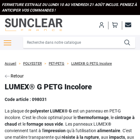
FERMETURE ESTIVALE DU LUNDI 10 AU VENDREDI 21 AOÛT INCLUS. PENSEZ À
ANTICIPER VOS COMMANDES !
Accueil
POLYESTER
PET-PETG
LUMEX® G PETG Incolore
Retour
LUMEX® G PETG Incolore
Code article :
098031
La plaque de
polyester LUMEX® G
est un panneau en PET-G
incolore. C'est le choix optimal pour le
thermoformage
, le
cintrage à
chaud
et le
formage sous vide
. Les panneaux LUMEX®
conviennent tant à l'
impression
qu'à l'utilisation
alimentaire
. C'est
une matière transparente qui
résiste à la rupture
, aux
impacts
, aux