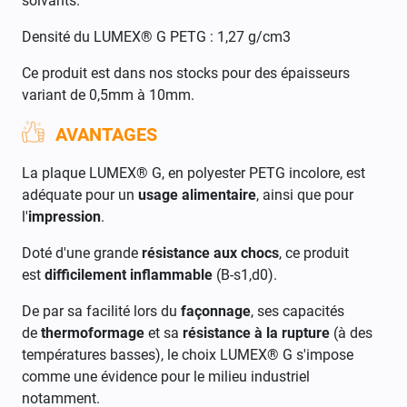
solvants.
Densité du LUMEX® G PETG : 1,27 g/cm3
Ce produit est dans nos stocks pour des épaisseurs
variant de 0,5mm à 10mm.
AVANTAGES
La plaque LUMEX® G, en polyester PETG incolore, est
adéquate pour un
usage alimentaire
, ainsi que pour
l'
impression
.
Doté d'une grande
résistance aux chocs
, ce produit
est
d
ifficilement inflammable
(B-s1,d0).
De par sa facilité lors du
façonnage
, ses capacités
de
thermoformage
et sa
r
ésistance à la rupture
(à des
températures basses), le choix LUMEX® G s'impose
comme une évidence pour le milieu industriel
notamment.