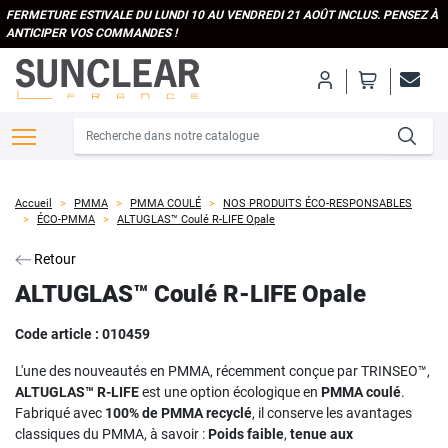
FERMETURE ESTIVALE DU LUNDI 10 AU VENDREDI 21 AOÛT INCLUS. PENSEZ À
ANTICIPER VOS COMMANDES !
Accueil
PMMA
PMMA COULÉ
NOS PRODUITS ÉCO-RESPONSABLES
ÉCO-PMMA
ALTUGLAS™ Coulé R-LIFE Opale
Retour
ALTUGLAS™ Coulé R-LIFE Opale
Code article :
010459
L'une des nouveautés en PMMA, récemment conçue par TRINSEO™,
ALTUGLAS™ R-LIFE
est une option écologique en
PMMA coulé
.
Fabriqué avec
100% de PMMA recyclé
, il conserve les avantages
classiques du PMMA, à savoir :
Poids faible
,
tenue aux