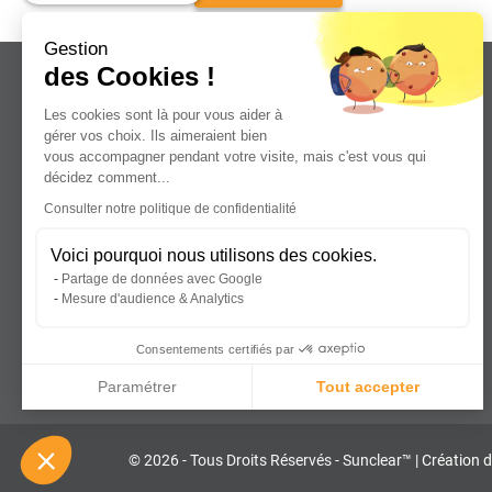
Gestion
des Cookies !
Les cookies sont là pour vous aider à
gérer vos choix. Ils aimeraient bien
vous accompagner pendant votre visite, mais c'est vous qui
Leader dans la distribution de plaques
décidez comment...
plastiques, aluminium et composites
Consulter notre politique de confidentialité
pour professionnels.
Voici pourquoi nous utilisons des cookies.
Partage de données avec Google
Mesure d'audience & Analytics
Consentements certifiés par
Paramétrer
Tout accepter
Axeptio consent
Plateforme de Gestion du Consentement : Personnalisez vos Optio
© 2026 - Tous Droits Réservés - Sunclear™
|
Création d
Notre plateforme vous permet d'adapter et de gérer vos paramètres 