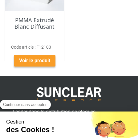
PMMA Extrudé
Blanc Diffusant
Code article :
F12103
Voir le produit
Continuer sans accepter
Leader dans la distribution de plaques
plastiques, aluminium et composites
Gestion
pour professionnels.
des Cookies !