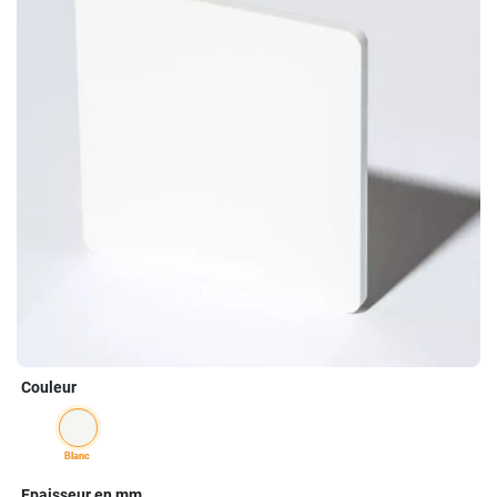
Couleur
blanc
Epaisseur en mm