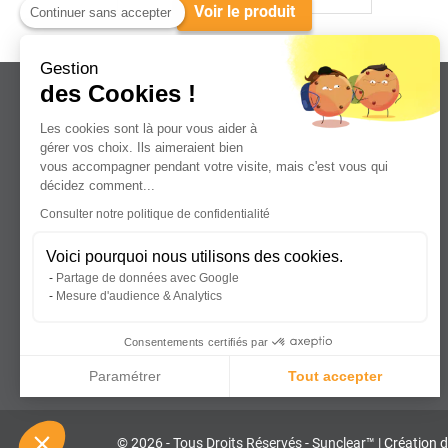
Voir le produit
Continuer sans accepter
Gestion
des Cookies !
Les cookies sont là pour vous aider à
gérer vos choix. Ils aimeraient bien
vous accompagner pendant votre visite, mais c'est vous qui
Leader dans la distribution de plaques
décidez comment...
plastiques, aluminium et composites
Consulter notre politique de confidentialité
pour professionnels.
Voici pourquoi nous utilisons des cookies.
Partage de données avec Google
Mesure d'audience & Analytics
Consentements certifiés par
Paramétrer
Tout accepter
Axeptio consent
Plateforme de Gestion du Consentement : Personnalisez vos Optio
© 2026 - Tous Droits Réservés - Sunclear™
|
Création d
Notre plateforme vous permet d'adapter et de gérer vos paramètres 