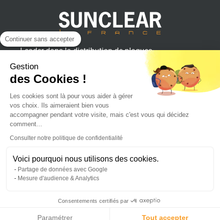
Continuer sans accepter
Leader dans la distribution de plaques
plastiques, aluminium et composites
Gestion
pour professionnels.
des Cookies !
Les cookies sont là pour vous aider à gérer
vos choix. Ils aimeraient bien vous
SUNCLEAR France
accompagner pendant votre visite, mais c'est vous qui décidez
comment...
Consulter notre politique de confidentialité
Achat en ligne
Voici pourquoi nous utilisons des cookies.
Partage de données avec Google
Suivez l'actualité sur :
Mesure d'audience & Analytics
Consentements certifiés par
© 2026 - Tous Droits Réservés - Sunclear™
Création de site : Lemon Interactive
Paramétrer
Tout accepter