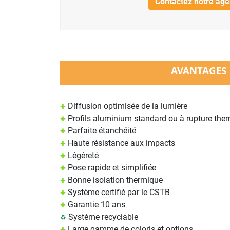
Contactez notre ag
AVANTAGES
Diffusion optimisée de la lumière
✚
Profils aluminium standard ou à rupture the
✚
Parfaite étanchéité
✚
Haute résistance aux impacts
✚
Légèreté
✚
Pose rapide et simplifiée
✚
Bonne isolation thermique
✚
Système certifié par le CSTB
✚
Garantie 10 ans
✚
Système recyclable
♻
Large gamme de coloris et options
✚