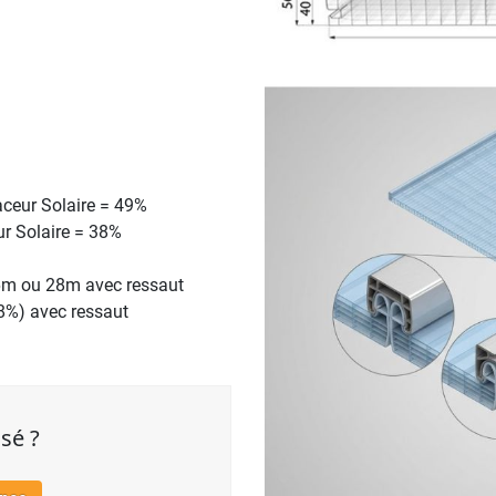
aceur Solaire = 49%
r Solaire = 38%
16m ou 28m avec ressaut
18%) avec ressaut
sé ?