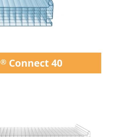
r
Connect 40
®