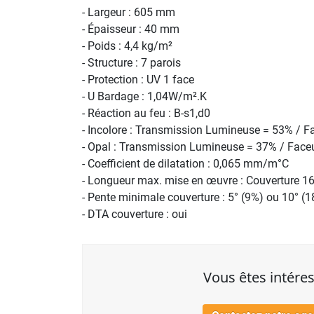
-
Largeur : 605 mm
-
Épaisseur : 40 mm
- Poids : 4,4 kg/m²
- Structure : 7 parois
- Protection : UV 1 face
- U Bardage : 1,04W/
m².K
- Réaction au feu : B-s1,d0
- Incolore : Transmission Lumineuse = 53% / F
-
Opal : Transmission Lumineuse = 37% / Faceu
- Coefficient de dilatation : 0,065 mm/m°C
- Longueur max. mise en œuvre : Couverture 
- Pente minimale couverture : 5° (9%) ou 10° (
- DTA couverture : oui
Vous êtes intéres