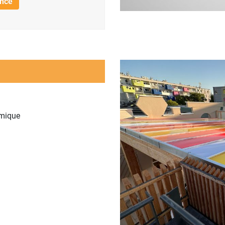
ence
rmique