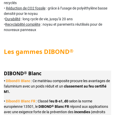
recyclés
•
Réduction de CO2 fossile
: grâce à l’usage de polyéthylène basse
densité pour le noyau
•
Durabilité
: long cycle de vie, jusqu’à 20 ans
•
Recyclabilité complète
: noyau et parements réutilisés pour de
nouveaux panneaux
Les gammes DIBOND
®
DIBOND
Blanc
®
•
Dibond® Blanc
: Ce matériau composite procure les avantages de
l'aluminium avec un poids réduit et un
classement au feu certifié
M1
.
•
Dibond® Blanc FR
: Classé f
eu B-s1, d0
selon la norme
®
européenne 13501, le
DIBOND
Blanc FR
répond aux applications
avec une exigence forte de la prévention des
incendies
(endroits