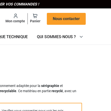
IPER VOS COMMANDES !
Nous contacter
Mon compte
Panier
QUE TECHNIQUE
QUI SOMMES-NOUS ?
ironnement adaptée pour la
sérigraphie
et
 recyclable
. Ce matériau en partie
recyclé
, avec un
Veuillez vous connecter pour voir les prix