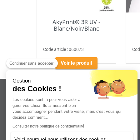
AkyPrint® 3R UV -
Blanc/Noir/Blanc
Code article :
060073
Code
Voir le produit
Continuer sans accepter
Gestion
des Cookies !
Les cookies sont là pour vous aider à
gérer vos choix. Ils aimeraient bien
vous accompagner pendant votre visite, mais c'est vous qui
Leader dans la distribution de plaques
décidez comment...
plastiques, aluminium et composites
Consulter notre politique de confidentialité
pour professionnels.
Voici pourquoi nous utilisons des cookies.