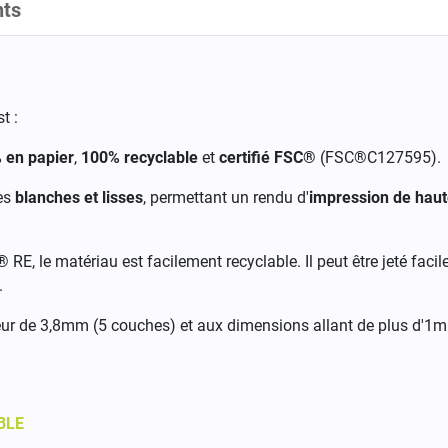
ts
t :
 en papier
,
100% recyclable
et
certifié FSC®
(FSC®C127595).
ès
blanches et lisses
, permettant un rendu d'
impression de haut
 RE, le matériau est facilement recyclable. Il peut être jeté fac
.
ur de 3,8mm (5 couches) et aux dimensions allant de plus d'1m
BLE