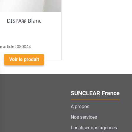
DISPA® Blanc
 article :
080044
Voir le produit
SUNCLEAR France
A propos
Nos services
Localiser nos agences