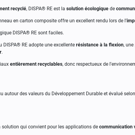
ment recyclé
, DISPA® RE est la
solution écologique
de
communic
anneau en carton composite offre un
excellent rendu lors de l'
imp
gique DISPA® RE sont faciles.
au DISPA® RE adopte une excellente
résistance à la flexion
, une
r
.
riaux
entièrement recyclables
, donc respectueux de l'environne
u autour des valeurs du Développement Durable et évalué selo
 solution qui convient pour les applications de
communication v