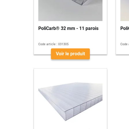
PoliCarb® 32 mm - 11 parois
Pol
Code article :
031305
Code a
Voir le produit